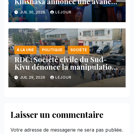
Kinshasa annonce une avancée
majeure et maintient sa ligne
JUIL 30, 2026
LEJOUR
face au Rwanda
À LA UNE
POLITIQUE
SOCIÉTÉ
RDC: Société civile du Sud-
Kivu dénonce la manipulation
des manifestations par
JUIL 29, 2026
LEJOUR
l’AFC/M23
Laisser un commentaire
Votre adresse de messagerie ne sera pas publiée.