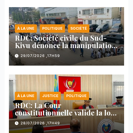
À LA UNE
POLITIQUE
SOCIÉTÉ
RDC: Société civile du Sud-
Kivu dénonce la manipulation
des manifestations par
29/07/2026 ,17H59
l’AFC/M23
À LA UNE
JUSTICE
POLITIQUE
RDC: La Cour
constitutionnelle valide la loi
référendaire sous réserves de
28/07/2026 ,17H49
plusieurs dispositions