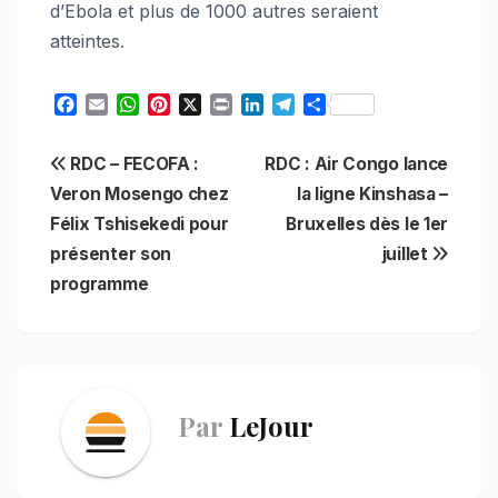
d’Ebola et plus de 1000 autres seraient
atteintes.
F
E
W
P
X
P
L
T
S
a
m
h
i
r
i
e
h
c
a
a
n
i
n
l
a
Navigation
RDC – FECOFA :
RDC : Air Congo lance
e
i
t
t
n
k
e
r
b
l
s
e
t
e
g
e
Veron Mosengo chez
la ligne Kinshasa –
de
o
A
r
d
r
Félix Tshisekedi pour
Bruxelles dès le 1er
o
p
e
I
a
l’article
présenter son
juillet
k
p
s
n
m
t
programme
Par
LeJour