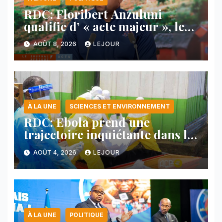
RDC: Floribert Anzuluni
qualifie d’ « acte majeur », le
protocole de désarmement des
AOÛT 8, 2026
LEJOUR
FDLR
À LA UNE
SCIENCES ET ENVIRONNEMENT
RDC: Ebola prend une
trajectoire inquiétante dans le
nord-est du pays
AOÛT 4, 2026
LEJOUR
À LA UNE
POLITIQUE