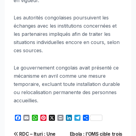
en vigueur.
Les autorités congolaises poursuivent les
échanges avec les institutions concernées et
les partenaires impliqués afin de traiter les
situations individuelles encore en cours, selon
ces sources.
Le gouvernement congolais avait présenté ce
mécanisme en avril comme une mesure
temporaire, excluant toute installation durable
ou relocalisation permanente des personnes
accueillies.
F
E
W
P
X
P
L
T
S
a
m
h
i
r
i
e
h
c
a
a
n
i
n
l
a
Navigation
RDC – Ituri : Une
Ebola : l’OMS cible trois