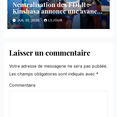
Neutralisation des FDLR :
Kinshasa annonce une avancée
majeure et maintient sa ligne
JUIL 30, 2026
LEJOUR
face au Rwanda
Laisser un commentaire
Votre adresse de messagerie ne sera pas publiée.
Les champs obligatoires sont indiqués avec
*
Commentaire