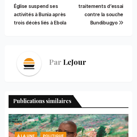
e
i
t
t
n
k
e
r
b
l
s
e
t
e
g
e
Église suspend ses
traitements d’essai
de
o
A
r
d
r
activités à Bunia après
contre la souche
o
p
e
I
a
l’article
trois décès liés à Ebola
Bundibugyo
k
p
s
n
m
t
Par
LeJour
Publications similaires
À LA UNE
POLITIQUE