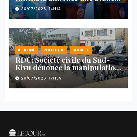
majeure et maintient sa ligne
30/07/2026 ,14H14
face au Rwanda
À LA UNE
POLITIQUE
SOCIÉTÉ
RDC: Société civile du Sud-
Kivu dénonce la manipulation
des manifestations par
29/07/2026 ,17H59
l’AFC/M23