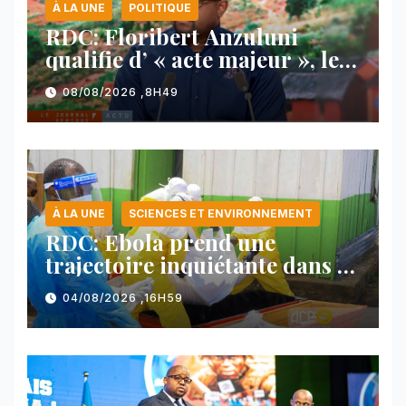
À LA UNE
POLITIQUE
RDC: Floribert Anzuluni
qualifie d’ « acte majeur », le
protocole de désarmement des
08/08/2026 ,8H49
FDLR
À LA UNE
SCIENCES ET ENVIRONNEMENT
RDC: Ebola prend une
trajectoire inquiétante dans le
nord-est du pays
04/08/2026 ,16H59