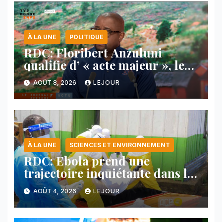
À LA UNE
POLITIQUE
RDC: Floribert Anzuluni
qualifie d’ « acte majeur », le
protocole de désarmement des
AOÛT 8, 2026
LEJOUR
FDLR
À LA UNE
SCIENCES ET ENVIRONNEMENT
RDC: Ebola prend une
trajectoire inquiétante dans le
nord-est du pays
AOÛT 4, 2026
LEJOUR