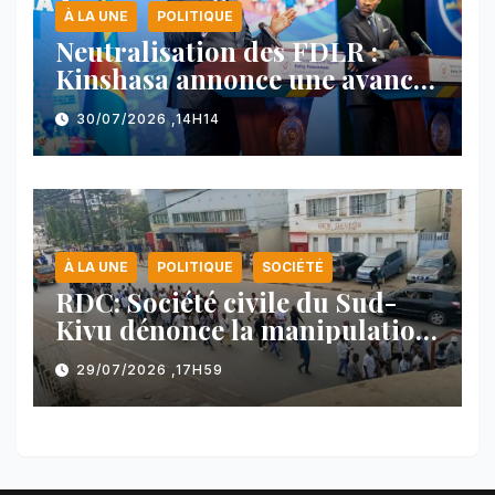
À LA UNE
POLITIQUE
Neutralisation des FDLR :
Kinshasa annonce une avancée
majeure et maintient sa ligne
30/07/2026 ,14H14
face au Rwanda
À LA UNE
POLITIQUE
SOCIÉTÉ
RDC: Société civile du Sud-
Kivu dénonce la manipulation
des manifestations par
29/07/2026 ,17H59
l’AFC/M23