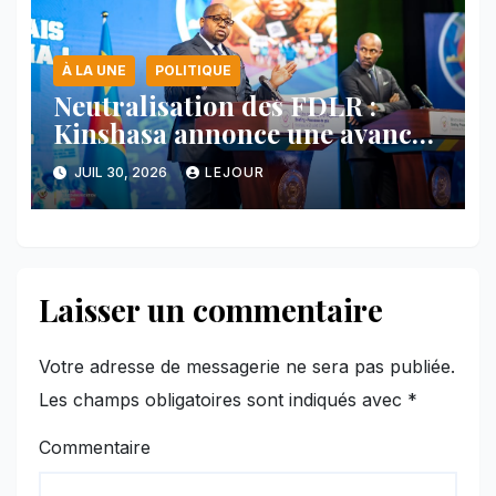
À LA UNE
POLITIQUE
Neutralisation des FDLR :
Kinshasa annonce une avancée
majeure et maintient sa ligne
JUIL 30, 2026
LEJOUR
face au Rwanda
Laisser un commentaire
Votre adresse de messagerie ne sera pas publiée.
Les champs obligatoires sont indiqués avec
*
Commentaire