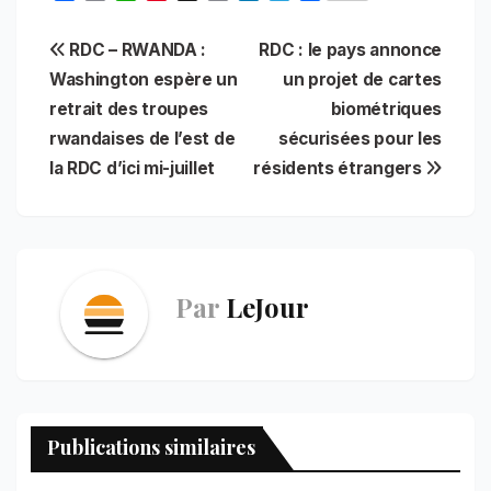
a
m
h
i
r
i
e
h
c
a
a
n
i
n
l
a
Navigation
RDC – RWANDA :
RDC : le pays annonce
e
i
t
t
n
k
e
r
b
l
s
e
t
e
g
e
Washington espère un
un projet de cartes
de
o
A
r
d
r
retrait des troupes
biométriques
o
p
e
I
a
l’article
rwandaises de l’est de
sécurisées pour les
k
p
s
n
m
t
la RDC d’ici mi-juillet
résidents étrangers
Par
LeJour
Publications similaires