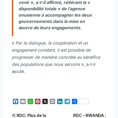
venir », a-t-il affirmé, réitérant la «
disponibilité totale » de l’agence
onusienne à accompagner les deux
gouvernements dans la mise en
œuvre de leurs engagements.
«
Par le dialogue, la coopération et un
engagement constant, il est possible de
progresser de manière concrète au bénéfice
des populations que nous servons
», a-t-il
ajouté.
F
E
W
P
X
P
L
T
S
a
m
h
i
r
i
e
h
c
a
a
n
i
n
l
a
Navigation
RDC: Plus de la
RDC – RWANDA :
e
i
t
t
n
k
e
r