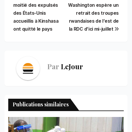
b
l
s
e
t
e
g
e
moitié des expulsés
Washington espère un
de
o
A
r
d
r
des États-Unis
retrait des troupes
o
p
e
I
a
l’article
accueillis à Kinshasa
rwandaises de l’est de
k
p
s
n
m
t
ont quitté le pays
la RDC d’ici mi-juillet
Par
LeJour
Publications similaires