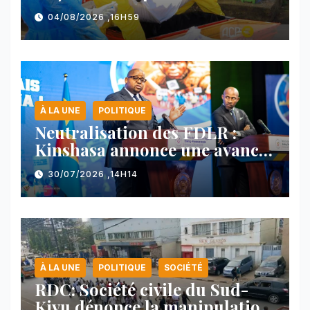
nord-est du pays
04/08/2026 ,16H59
À LA UNE
POLITIQUE
Neutralisation des FDLR :
Kinshasa annonce une avancée
majeure et maintient sa ligne
30/07/2026 ,14H14
face au Rwanda
À LA UNE
POLITIQUE
SOCIÉTÉ
RDC: Société civile du Sud-
Kivu dénonce la manipulation