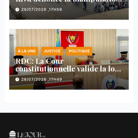
des manifestations par
29/07/2026 ,17H59
l’AFC/M23
À LA UNE
JUSTICE
POLITIQUE
RDC: La Cour
constitutionnelle valide la loi
référendaire sous réserves de
28/07/2026 ,17H49
plusieurs dispositions