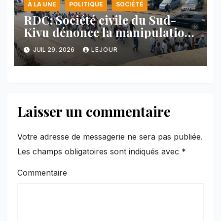
À LA UNE
POLITIQUE
SOCIÉTÉ
RDC: Société civile du Sud-
Kivu dénonce la manipulation
des manifestations par
JUIL 29, 2026
LEJOUR
l’AFC/M23
Laisser un commentaire
Votre adresse de messagerie ne sera pas publiée.
Les champs obligatoires sont indiqués avec
*
Commentaire