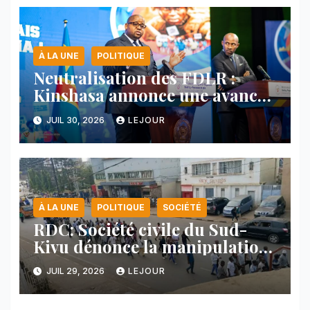
À LA UNE
POLITIQUE
Neutralisation des FDLR :
Kinshasa annonce une avancée
majeure et maintient sa ligne
JUIL 30, 2026
LEJOUR
face au Rwanda
À LA UNE
POLITIQUE
SOCIÉTÉ
RDC: Société civile du Sud-
Kivu dénonce la manipulation
des manifestations par
JUIL 29, 2026
LEJOUR
l’AFC/M23