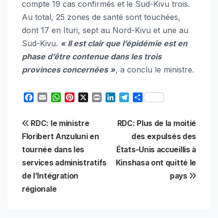
compte 19 cas confirmés et le Sud-Kivu trois.
Au total, 25 zones de santé sont touchées,
dont 17 en Ituri, sept au Nord-Kivu et une au
Sud-Kivu.
« Il est clair que l’épidémie est en
phase d’être contenue dans les trois
provinces concernées »
, a conclu le ministre.
F
E
W
P
X
P
L
T
S
a
m
h
i
r
i
e
h
c
a
a
n
i
n
l
a
Navigation
RDC: le ministre
RDC: Plus de la moitié
e
i
t
t
n
k
e
r
b
l
s
e
t
e
g
e
Floribert Anzuluni en
des expulsés des
de
o
A
r
d
r
tournée dans les
États-Unis accueillis à
o
p
e
I
a
l’article
services administratifs
Kinshasa ont quitté le
k
p
s
n
m
t
de l’Intégration
pays
régionale