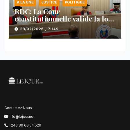
À LA UNE
JUSTICE
POLITIQUE
RDC: La Cour
constitutionnelle valide la loi
référendaire sous réserves de
28/07/2026 ,17H49
plusieurs dispositions
Contactez Nous :
info@lejour.net
+243 89 66 54 529