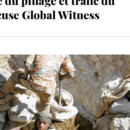
du pillage et trafic du
ccuse Global Witness