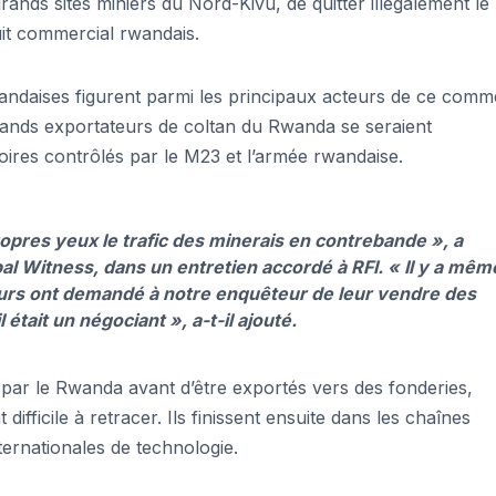
ands sites miniers du Nord-Kivu, de quitter illégalement le
cuit commercial rwandais.
wandaises figurent parmi les principaux acteurs de ce comm
grands exportateurs de coltan du Rwanda se seraient
oires contrôlés par le M23 et l’armée rwandaise.
opres yeux le trafic des minerais en contrebande », a
al Witness, dans un entretien accordé à RFI. « Il y a mêm
eurs ont demandé à notre enquêteur de leur vendre des
était un négociant », a-t-il ajouté.
t par le Rwanda avant d’être exportés vers des fonderies,
difficile à retracer. Ils finissent ensuite dans les chaînes
ernationales de technologie.