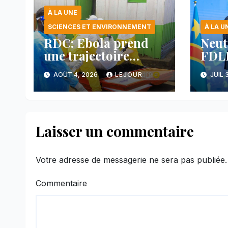
À LA UNE
SCIENCES ET ENVIRONNEMENT
À LA U
RDC: Ebola prend
Neut
une trajectoire
FDLR
inquiétante dans le
anno
AOÛT 4, 2026
LEJOUR
JUIL 
nord-est du pays
avan
main
face
Laisser un commentaire
Votre adresse de messagerie ne sera pas publiée.
Commentaire