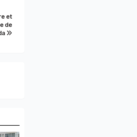
re et
e de
nda