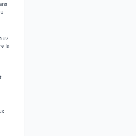
dans
du
ssus
re la
t
ux