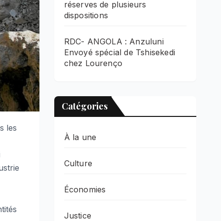
réserves de plusieurs
dispositions
RDC- ANGOLA : Anzuluni
Envoyé spécial de Tshisekedi
chez Lourenço
Catégories
s les
À la une
,
i
Culture
strie
Économies
tités
Justice