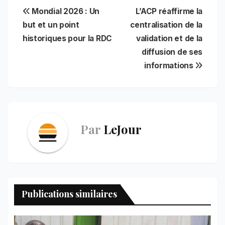
c
a
a
n
i
n
l
a
Navigation
Mondial 2026 : Un
L’ACP réaffirme la
e
i
t
t
n
k
e
r
b
l
s
e
t
e
g
e
but et un point
centralisation de la
de
o
A
r
d
r
historiques pour la RDC
validation et de la
o
p
e
I
a
l’article
diffusion de ses
k
p
s
n
m
t
informations
Par
LeJour
Publications similaires