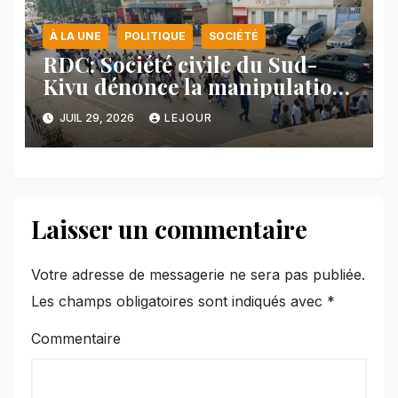
À LA UNE
POLITIQUE
SOCIÉTÉ
RDC: Société civile du Sud-
Kivu dénonce la manipulation
des manifestations par
JUIL 29, 2026
LEJOUR
l’AFC/M23
Laisser un commentaire
Votre adresse de messagerie ne sera pas publiée.
Les champs obligatoires sont indiqués avec
*
Commentaire