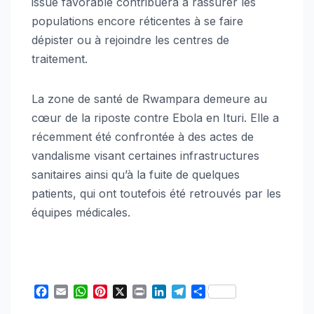
issue favorable contribuera à rassurer les
populations encore réticentes à se faire
dépister ou à rejoindre les centres de
traitement.
La zone de santé de Rwampara demeure au
cœur de la riposte contre Ebola en Ituri. Elle a
récemment été confrontée à des actes de
vandalisme visant certaines infrastructures
sanitaires ainsi qu’à la fuite de quelques
patients, qui ont toutefois été retrouvés par les
équipes médicales.
F
E
W
P
X
P
L
T
S
a
m
h
i
r
i
e
h