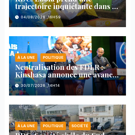
trajectoire inquiétante dans le
nord-est du pays
04/08/2026 ,16H59
À LA UNE
POLITIQUE
Neutralisation des FDLR :
Kinshasa annonce une avancée
majeure et maintient sa ligne
30/07/2026 ,14H14
face au Rwanda
À LA UNE
POLITIQUE
SOCIÉTÉ