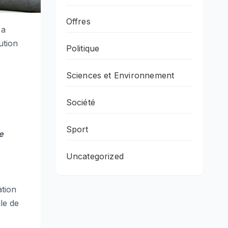
Offres
 a
ution
Politique
Sciences et Environnement
Société
Sport
e
Uncategorized
ation
lle de