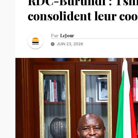
RDC-Burundi : Tshi
consolident leur co
Par
LeJour
JUIN 23, 2026