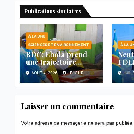
Publications similaires
À LA UNE
SCIENCES ET ENVIRONNEMENT
À LA U
RDC: Ebola prend
Neut
une trajectoire
FDLR
inquiétante dans le
anno
AOÛT 4, 2026
LEJOUR
JUIL 
nord-est du pays
avan
main
face
Laisser un commentaire
Votre adresse de messagerie ne sera pas publiée.