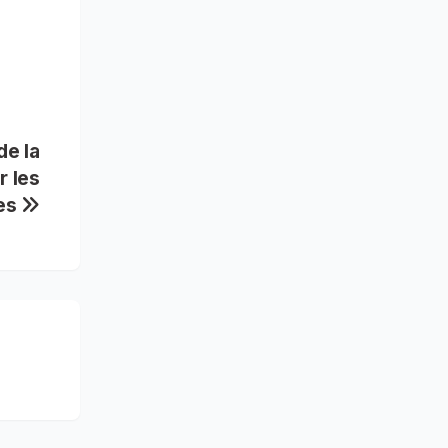
de la
r les
es