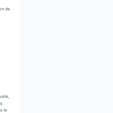
on de
a
uste,
s,
s le