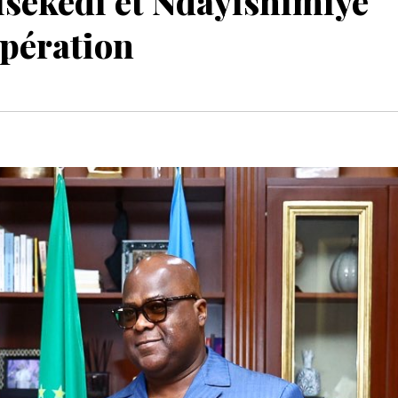
sekedi et Ndayishimiye
opération