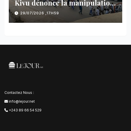
Kivu dénonce la manipulation
des manifestations par
29/07/2026 ,17H59
l’AFC/M23
Contactez Nous :
info@lejour.net
+243 89 66 54 529