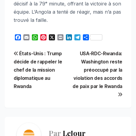
décisif à la 79ᵉ minute, offrant la victoire à son
équipe. L’Angola a tenté de réagir, mais n’a pas
trouvé la faille.
F
E
W
P
X
P
L
T
S
a
m
h
i
r
i
e
h
c
a
a
n
i
n
l
a
Navigation
États-Unis : Trump
USA-RDC-Rwanda:
e
i
t
t
n
k
e
r
b
l
s
e
t
e
g
e
décide de rappeler le
Washington reste
de
o
A
r
d
r
chef de la mission
préoccupé par la
o
p
e
I
a
l’article
diplomatique au
violation des accords
k
p
s
n
m
t
Rwanda
de paix par le Rwanda
Par
LeJour