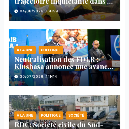
trajectoire inquiétante dans le
nord-est du pays
04/08/2026 ,16H59
À LA UNE
POLITIQUE
Neutralisation des FDLR :
Kinshasa annonce une avancée
majeure et maintient sa ligne
30/07/2026 ,14H14
face au Rwanda
À LA UNE
POLITIQUE
SOCIÉTÉ
RDC: Société civile du Sud-