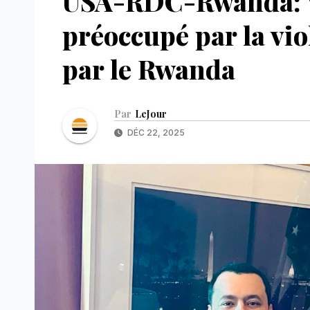
USA-RDC-Rwanda: W
préoccupé par la vio
par le Rwanda
Par
LeJour
DÉC 22, 2025