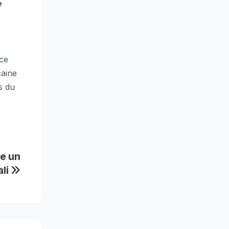
e
 ce
caine
s du
e un
ali