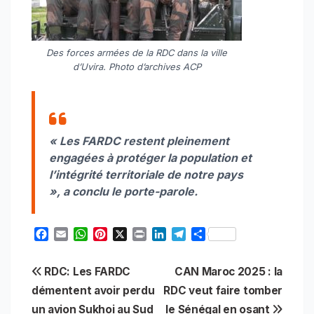
Des forces armées de la RDC dans la ville
d’Uvira. Photo d’archives ACP
« Les FARDC restent pleinement
engagées à protéger la population et
l’intégrité territoriale de notre pays
»
, a conclu le porte-parole.
F
E
W
P
X
P
L
T
S
a
m
h
i
r
i
e
h
c
a
a
n
i
n
l
a
Navigation
RDC: Les FARDC
CAN Maroc 2025 : la
e
i
t
t
n
k
e
r
b
l
s
e
t
e
g
e
démentent avoir perdu
RDC veut faire tomber
de
o
A
r
d
r
un avion Sukhoi au Sud
le Sénégal en osant