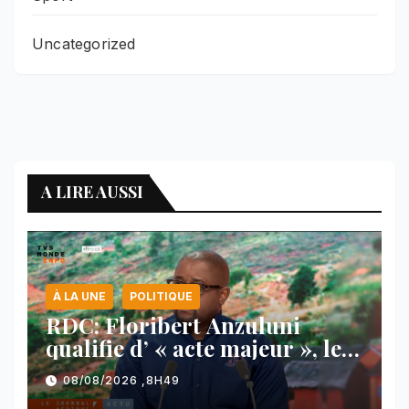
Uncategorized
A LIRE AUSSI
À LA UNE
POLITIQUE
RDC: Floribert Anzuluni
qualifie d’ « acte majeur », le
protocole de désarmement des
08/08/2026 ,8H49
FDLR