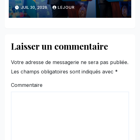
majeure et maintient sa ligne
JUIL 30, 2026
LEJOUR
face au Rwanda
Laisser un commentaire
Votre adresse de messagerie ne sera pas publiée.
Les champs obligatoires sont indiqués avec
*
Commentaire