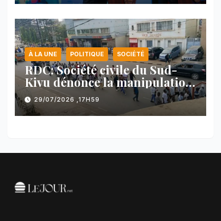
À LA UNE
POLITIQUE
SOCIÉTÉ
RDC: Société civile du Sud-
Kivu dénonce la manipulation
des manifestations par
29/07/2026 ,17H59
l’AFC/M23