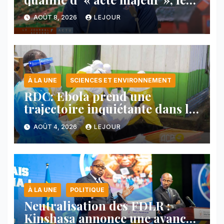
protocole de désarmement des
AOÛT 8, 2026
LEJOUR
FDLR
À LA UNE
SCIENCES ET ENVIRONNEMENT
RDC: Ebola prend une
trajectoire inquiétante dans le
nord-est du pays
AOÛT 4, 2026
LEJOUR
À LA UNE
POLITIQUE
Neutralisation des FDLR :
Kinshasa annonce une avancée