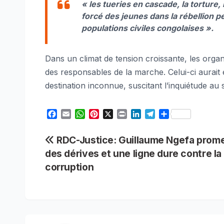
« les tueries en cascade, la torture,
forcé des jeunes dans la rébellion 
populations civiles congolaises ».
Dans un climat de tension croissante, les orga
des responsables de la marche. Celui-ci aurait
destination inconnue, suscitant l’inquiétude au
F
E
W
P
X
P
L
T
S
a
m
h
i
r
i
e
h
c
a
a
n
i
n
l
a
Navigation
RDC-Justice: Guillaume Ngefa promet
e
i
t
t
n
k
e
r
des dérives et une ligne dure contre la
b
l
s
e
t
e
g
e
de
o
A
r
d
r
corruption
o
p
e
I
a
l’article
k
p
s
n
m
t