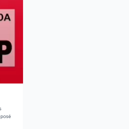
s
éposé