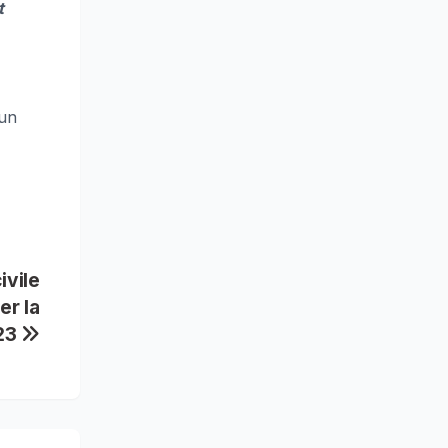
t
’un
ivile
er la
M23