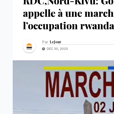
RDC,Nord-Kivu: Gom
appelle à une march
l’occupation rwanda
Par
LeJour
DÉC 30, 2025