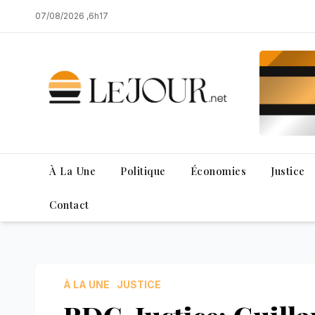
Skip
07/08/2026 ,6h17
to
content
À La Une
Politique
Économies
Justice
Contact
À LA UNE
JUSTICE