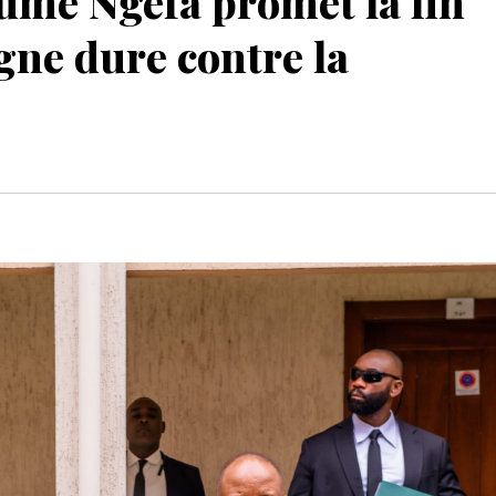
ume Ngefa promet la fin
igne dure contre la