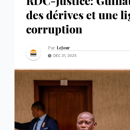
RDC-Justice: Guilla
des dérives et une l
corruption
Par
LeJour
DÉC 31, 2025