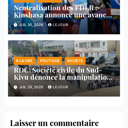
Neutralisation des FDLR :
Kinshasa annonce une avancée
majeure et maintient sa ligne
JUIL 30, 2026
LEJOUR
face au Rwanda
À LA UNE
POLITIQUE
SOCIÉTÉ
RDC: Société civile du Sud-
Kivu dénonce la manipulation
des manifestations par
JUIL 29, 2026
LEJOUR
l’AFC/M23
Laisser un commentaire