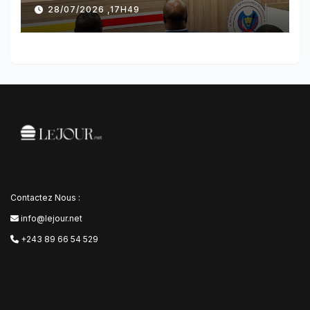
référendaire sous réserves de
28/07/2026 ,17H49
plusieurs dispositions
Contactez Nous :
info@lejour.net
+243 89 66 54 529