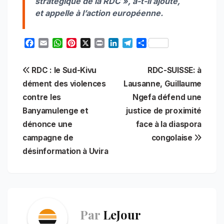
stratégique de la RDC », a-t-il ajouté,
et appelle à l’action européenne.
F
E
W
P
X
P
L
T
S
a
m
h
i
r
i
e
h
c
a
a
n
i
n
l
a
Navigation
RDC : le Sud-Kivu
RDC-SUISSE: à
e
i
t
t
n
k
e
r
b
l
s
e
t
e
g
e
dément des violences
Lausanne, Guillaume
de
o
A
r
d
r
contre les
Ngefa défend une
o
p
e
I
a
l’article
Banyamulenge et
justice de proximité
k
p
s
n
m
t
dénonce une
face à la diaspora
campagne de
congolaise
désinformation à Uvira
Par
LeJour