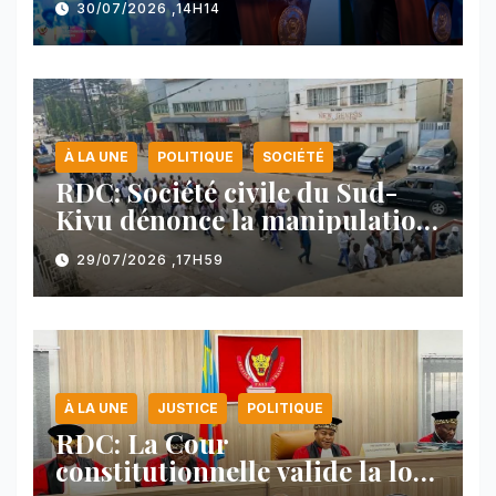
30/07/2026 ,14H14
face au Rwanda
À LA UNE
POLITIQUE
SOCIÉTÉ
RDC: Société civile du Sud-
Kivu dénonce la manipulation
des manifestations par
29/07/2026 ,17H59
l’AFC/M23
À LA UNE
JUSTICE
POLITIQUE
RDC: La Cour
constitutionnelle valide la loi