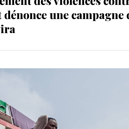
ément des violences cont
t dénonce une campagne 
ira