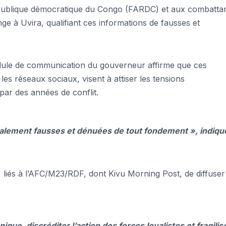
épublique démocratique du Congo (FARDC) et aux combatta
à Uvira, qualifiant ces informations de fausses et
llule de communication du gouverneur affirme que ces
 les réseaux sociaux, visent à attiser les tensions
par des années de conflit.
talement fausses et dénuées de tout fondement »,
indiqu
 liés à l’AFC/M23/RDF, dont Kivu Morning Post, de diffuser
nique, discréditer l’action des forces loyalistes et fragilis