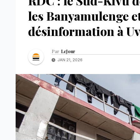
RDC : le Sud-Kivu d
les Banyamulenge e
désinformation à Uv
Par
LeJour
JAN 21, 2026