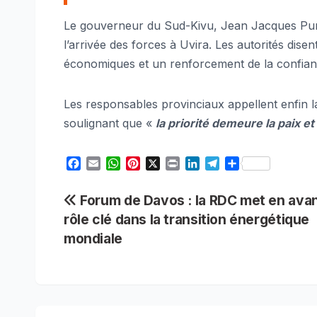
Le gouverneur du Sud-Kivu, Jean Jacques Purusi
l’arrivée des forces à Uvira. Les autorités dise
économiques et un renforcement de la confia
Les responsables provinciaux appellent enfin la
soulignant que «
la priorité demeure la paix et
F
E
W
P
X
P
L
T
S
a
m
h
i
r
i
e
h
c
a
a
n
i
n
l
a
Navigation
Forum de Davos : la RDC met en ava
e
i
t
t
n
k
e
r
rôle clé dans la transition énergétique
b
l
s
e
t
e
g
e
de
o
A
r
d
r
mondiale
o
p
e
I
a
l’article
k
p
s
n
m
t