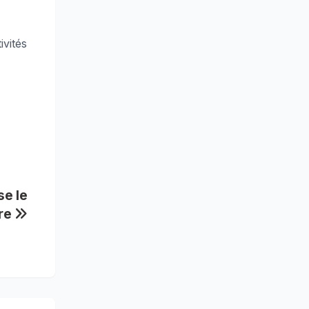
ivités
se le
ire