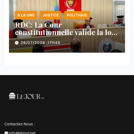
À LA UNE
JUSTICE
POLITIQUE
RDC: La Cour
constitutionnelle valide la loi
référendaire sous réserves de
28/07/2026 ,17H49
plusieurs dispositions
Contactez Nous :
info@lejour.net