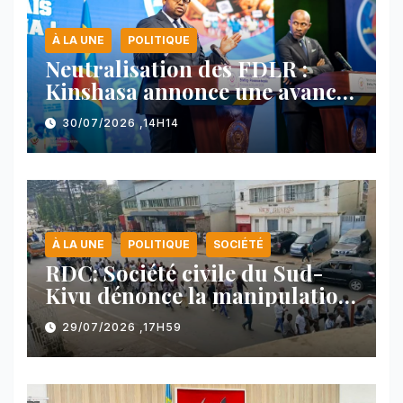
À LA UNE
POLITIQUE
Neutralisation des FDLR :
Kinshasa annonce une avancée
majeure et maintient sa ligne
30/07/2026 ,14H14
face au Rwanda
À LA UNE
POLITIQUE
SOCIÉTÉ
RDC: Société civile du Sud-
Kivu dénonce la manipulation
des manifestations par
29/07/2026 ,17H59
l’AFC/M23