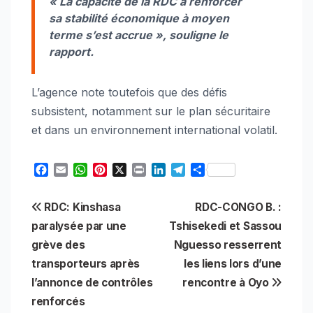
« La capacité de la RDC à renforcer
sa stabilité économique à moyen
terme s’est accrue », souligne le
rapport.
L’agence note toutefois que des défis
subsistent, notamment sur le plan sécuritaire
et dans un environnement international volatil.
F
E
W
P
X
P
L
T
S
a
m
h
i
r
i
e
h
c
a
a
n
i
n
l
a
Navigation
RDC: Kinshasa
RDC-CONGO B. :
e
i
t
t
n
k
e
r
b
l
s
e
t
e
g
e
paralysée par une
Tshisekedi et Sassou
de
o
A
r
d
r
grève des
Nguesso resserrent
o
p
e
I
a
l’article
transporteurs après
les liens lors d’une
k
p
s
n
m
t
l’annonce de contrôles
rencontre à Oyo
renforcés