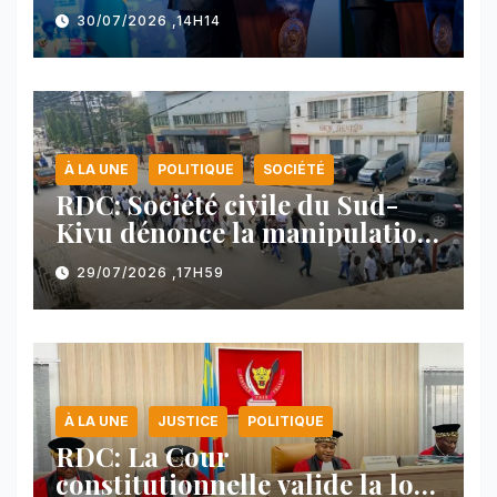
majeure et maintient sa ligne
30/07/2026 ,14H14
face au Rwanda
À LA UNE
POLITIQUE
SOCIÉTÉ
RDC: Société civile du Sud-
Kivu dénonce la manipulation
des manifestations par
29/07/2026 ,17H59
l’AFC/M23
À LA UNE
JUSTICE
POLITIQUE
RDC: La Cour
constitutionnelle valide la loi