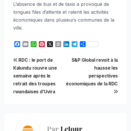
L’absence de bus et de taxis a provoqué de
longues files d’attente et ralenti les activités
économiques dans plusieurs communes de la
ville.
F
E
W
P
X
P
L
T
S
a
m
h
i
r
i
e
h
c
a
a
n
i
n
l
a
Navigation
RDC : le port de
S&P Global revoit à la
e
i
t
t
n
k
e
r
b
l
s
e
t
e
g
e
Kalundu rouvre une
hausse les
de
o
A
r
d
r
semaine après le
perspectives
o
p
e
I
a
l’article
retrait des troupes
économiques de la RDC
k
p
s
n
m
t
rwandaises d’Uvira
Par
LeJour