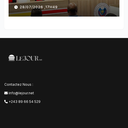
référendaire sous réserves de
28/07/2026 ,17H49
plusieurs dispositions
Contactez Nous :
info@lejour.net
+243 89 66 54 529