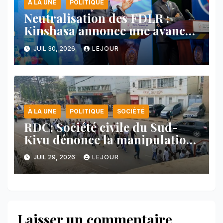
À LA UNE
POLITIQUE
Neutralisation des FDLR :
Kinshasa annonce une avancée
majeure et maintient sa ligne
JUIL 30, 2026
LEJOUR
face au Rwanda
À LA UNE
POLITIQUE
SOCIÉTÉ
RDC: Société civile du Sud-
Kivu dénonce la manipulation
des manifestations par
JUIL 29, 2026
LEJOUR
l’AFC/M23
Laisser un commentaire