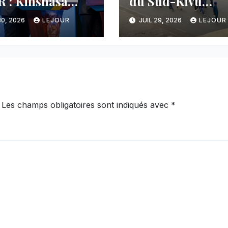
 : Kinshasa
du Sud-Kivu
nce une
dénonce la
30, 2026
LEJOUR
JUIL 29, 2026
LEJOUR
cée majeure et
manipulation de
tient sa ligne
manifestations p
 au Rwanda
l’AFC/M23
Les champs obligatoires sont indiqués avec
*