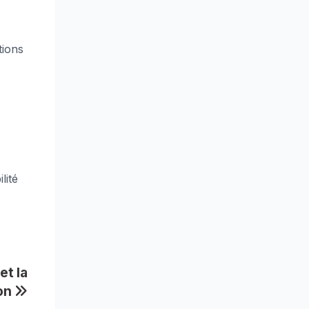
tions
lité
et la
ion