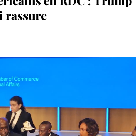
éricains en RDC : Trump
i rassure