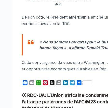
ACP
De son côté, le président américain a affiché 
économiques avec la RDC.
« Nous sommes ouverts pour le busi
bonne façon », a affirmé Donald Tr
Cette convergence de vues entre Washington et
et opportunités économiques durables en Rép
F
E
W
P
X
P
L
T
S
a
m
h
i
r
i
e
h
c
a
a
n
i
n
l
a
Navigation
RDC-UA: L’Union africaine condamn
e
i
t
t
n
k
e
r
l’attaque par drones de l’AFC/M23 cont
b
l
s
e
t
e
g
e
de
o
A
r
d
r