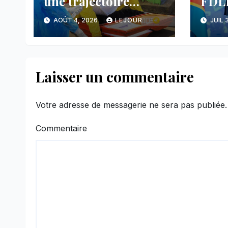
une trajectoire
FDLR
inquiétante dans le
anno
AOÛT 4, 2026
LEJOUR
JUIL 
nord-est du pays
avan
main
face
Laisser un commentaire
Votre adresse de messagerie ne sera pas publiée.
Commentaire