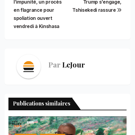
l’impunité, un procès
Trump s’engage,
o
p
e
I
a
l’article
en flagrance pour
Tshisekedi rassure
k
p
s
n
m
t
spoliation ouvert
vendredi à Kinshasa
Par
LeJour
Publications similaires