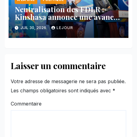
Neutralisation des FDLR :
Kinshasa annonce une avancée
majeure et maintient sa ligne
JUIL 30, 2026
LEJOUR
face au Rwanda
Laisser un commentaire
Votre adresse de messagerie ne sera pas publiée.
Les champs obligatoires sont indiqués avec
*
Commentaire