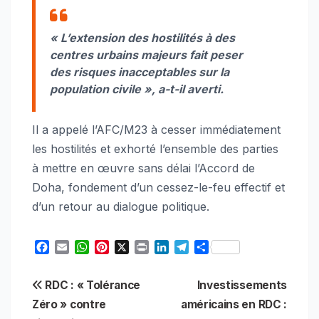
« L’extension des hostilités à des
centres urbains majeurs fait peser
des risques inacceptables sur la
population civile », a-t-il averti.
Il a appelé l’AFC/M23 à cesser immédiatement
les hostilités et exhorté l’ensemble des parties
à mettre en œuvre sans délai l’Accord de
Doha, fondement d’un cessez-le-feu effectif et
d’un retour au dialogue politique.
F
E
W
P
X
P
L
T
S
a
m
h
i
r
i
e
h
c
a
a
n
i
n
l
a
Navigation
RDC : « Tolérance
Investissements
e
i
t
t
n
k
e
r
b
l
s
e
t
e
g
e
Zéro » contre
américains en RDC :
de
o
A
r
d
r