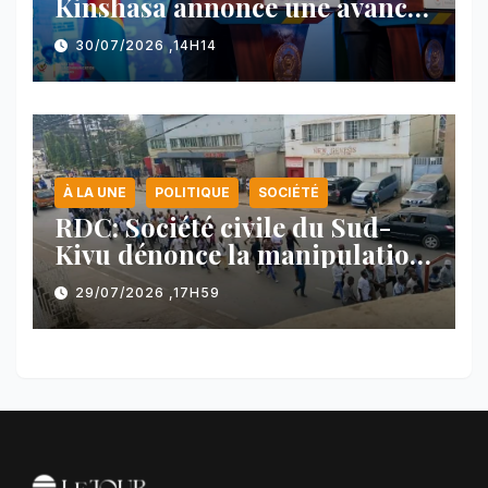
Kinshasa annonce une avancée
majeure et maintient sa ligne
30/07/2026 ,14H14
face au Rwanda
À LA UNE
POLITIQUE
SOCIÉTÉ
RDC: Société civile du Sud-
Kivu dénonce la manipulation
des manifestations par
29/07/2026 ,17H59
l’AFC/M23