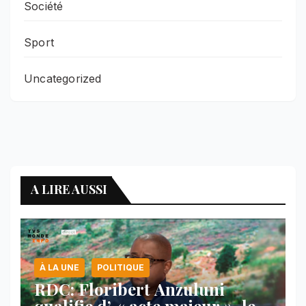
Société
Sport
Uncategorized
A LIRE AUSSI
À LA UNE
POLITIQUE
RDC: Floribert Anzuluni
qualifie d’ « acte majeur », le