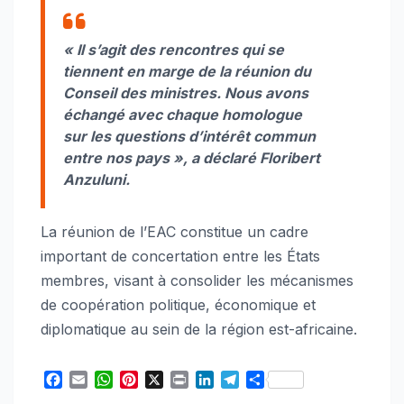
« Il s’agit des rencontres qui se
tiennent en marge de la réunion du
Conseil des ministres. Nous avons
échangé avec chaque homologue
sur les questions d’intérêt commun
entre nos pays », a déclaré Floribert
Anzuluni.
La réunion de l’EAC constitue un cadre
important de concertation entre les États
membres, visant à consolider les mécanismes
de coopération politique, économique et
diplomatique au sein de la région est-africaine.
F
E
W
P
X
P
L
T
S
a
m
h
i
r
i
e
h