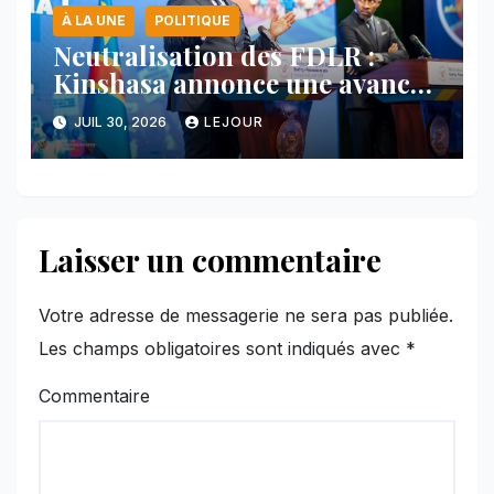
À LA UNE
POLITIQUE
Neutralisation des FDLR :
Kinshasa annonce une avancée
majeure et maintient sa ligne
JUIL 30, 2026
LEJOUR
face au Rwanda
Laisser un commentaire
Votre adresse de messagerie ne sera pas publiée.
Les champs obligatoires sont indiqués avec
*
Commentaire