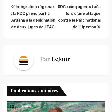
c
a
a
n
i
n
l
a
Navigation
Intégration régionale
RDC : cinq agents tués
e
i
t
t
n
k
e
r
b
l
s
e
t
e
g
e
: la RDC prend part à
lors d’une attaque
de
o
A
r
d
r
Arusha à la désignation
contre le Parc national
o
p
e
I
a
l’article
de deux juges de l’EAC
de l’Upemba
k
p
s
n
m
t
Par
LeJour
Publications similaires