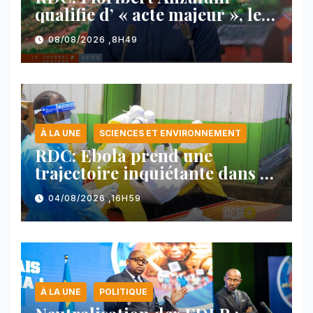
qualifie d’ « acte majeur », le
protocole de désarmement des
08/08/2026 ,8H49
FDLR
À LA UNE
SCIENCES ET ENVIRONNEMENT
RDC: Ebola prend une
trajectoire inquiétante dans le
nord-est du pays
04/08/2026 ,16H59
À LA UNE
POLITIQUE