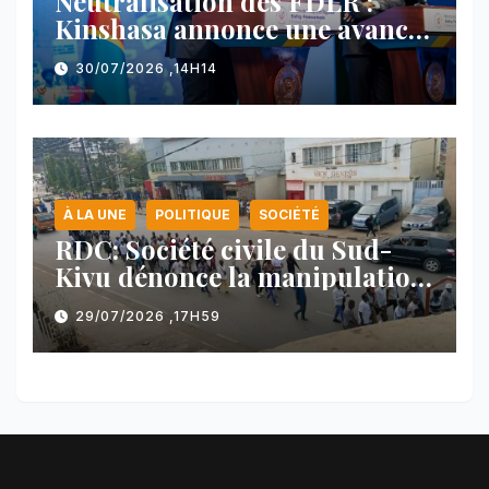
Neutralisation des FDLR :
Kinshasa annonce une avancée
majeure et maintient sa ligne
30/07/2026 ,14H14
face au Rwanda
À LA UNE
POLITIQUE
SOCIÉTÉ
RDC: Société civile du Sud-
Kivu dénonce la manipulation
des manifestations par
29/07/2026 ,17H59
l’AFC/M23