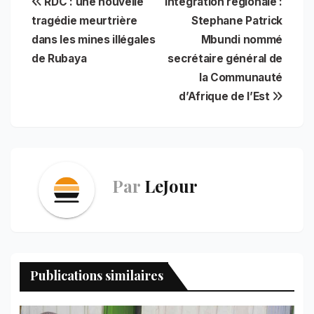
Navigation
RDC : une nouvelle
Intégration régionale :
e
i
t
t
n
k
e
r
b
l
s
e
t
e
g
e
tragédie meurtrière
Stephane Patrick
de
o
A
r
d
r
dans les mines illégales
Mbundi nommé
o
p
e
I
a
l’article
de Rubaya
secrétaire général de
k
p
s
n
m
t
la Communauté
d’Afrique de l’Est
Par
LeJour
Publications similaires