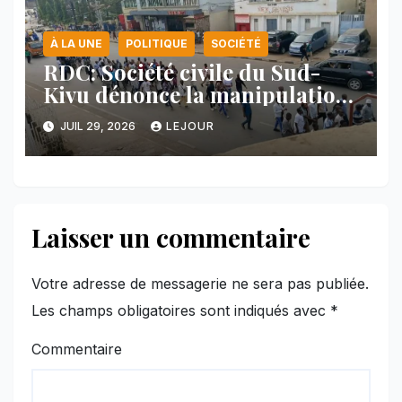
À LA UNE
POLITIQUE
SOCIÉTÉ
RDC: Société civile du Sud-
Kivu dénonce la manipulation
des manifestations par
JUIL 29, 2026
LEJOUR
l’AFC/M23
Laisser un commentaire
Votre adresse de messagerie ne sera pas publiée.
Les champs obligatoires sont indiqués avec
*
Commentaire