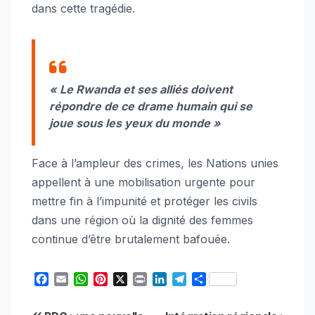
dans cette tragédie.
« Le Rwanda et ses alliés doivent
répondre de ce drame humain qui se
joue sous les yeux du monde »
Face à l’ampleur des crimes, les Nations unies
appellent à une mobilisation urgente pour
mettre fin à l’impunité et protéger les civils
dans une région où la dignité des femmes
continue d’être brutalement bafouée.
F
E
W
P
X
P
L
T
S
a
m
h
i
r
i
e
h
c
a
a
n
i
n
l
a