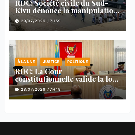
RDC: Société civile du Sud-
Kivu dénonce la manipulation
des manifestations par
29/07/2026 ,17H59
l’AFC/M23
À LA UNE
JUSTICE
POLITIQUE
RDC: La Cour
constitutionnelle valide la loi
référendaire sous réserves de
28/07/2026 ,17H49
plusieurs dispositions