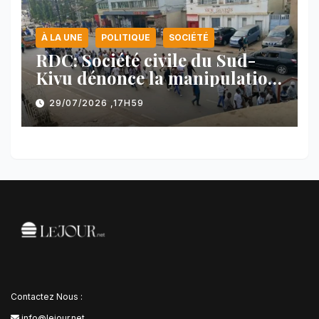
À LA UNE
POLITIQUE
SOCIÉTÉ
RDC: Société civile du Sud-
Kivu dénonce la manipulation
des manifestations par
29/07/2026 ,17H59
l’AFC/M23
Contactez Nous :
info@lejour.net