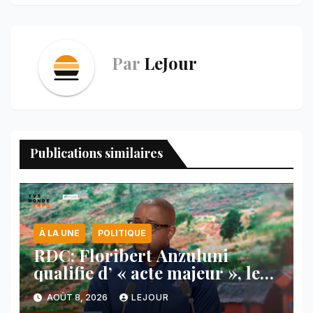
Par
LeJour
Publications similaires
À LA UNE
POLITIQUE
RDC: Floribert Anzuluni
qualifie d’ « acte majeur », le
protocole de désarmement des
AOÛT 8, 2026
LEJOUR
FDLR