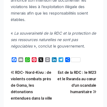
annonce son intention de documenter les
violations liées à l’exploitation illégale des
minerais afin que les responsabilités soient
établies.
«
La souveraineté de la RDC et la protection de
ses ressources naturelles ne sont pas
négociables
», conclut le gouvernement.
F
E
W
P
X
P
L
T
S
a
m
h
i
r
i
e
h
c
a
a
n
i
n
l
a
Navigation
RDC- Nord-Kivu : de
Est de la RDC : le M23
e
i
t
t
n
k
e
r
b
l
s
e
t
e
g
e
violents combats près
et le Rwanda au cœur
de
o
A
r
d
r
de Goma, les
d’un scandale
o
p
e
I
a
l’article
détonations
humanitaire
k
p
s
n
m
t
entendues dans la ville