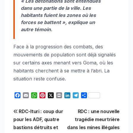
« Les détonations sont entendues
dans une partie de la ville. Les
habitants fuient les zones où les
forces se battent », explique un
autre témoin.
Face à la progression des combats, des
mouvements de population sont déjà signalés
sur certains axes menant vers Goma, où les
habitants cherchent à se mettre à l’abri. La
situation reste confuse.
F
E
W
P
X
P
L
T
S
a
m
h
i
r
i
e
h
c
a
a
n
i
n
l
a
Navigation
RDC-Ituri : coup dur
RDC : une nouvelle
e
i
t
t
n
k
e
r
b
l
s
e
t
e
g
e
pour les ADF, quatre
tragédie meurtrière
de
o
A
r
d
r
bastions détruits et
dans les mines illégales
o
p
e
I
a