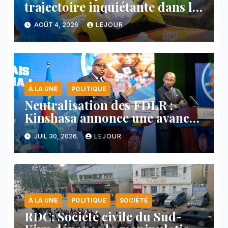
trajectoire inquiétante dans le
nord-est du pays
AOÛT 4, 2026
LEJOUR
À LA UNE
POLITIQUE
Neutralisation des FDLR :
Kinshasa annonce une avancée
majeure et maintient sa ligne
JUIL 30, 2026
LEJOUR
face au Rwanda
À LA UNE
POLITIQUE
SOCIÉTÉ
RDC: Société civile du Sud-