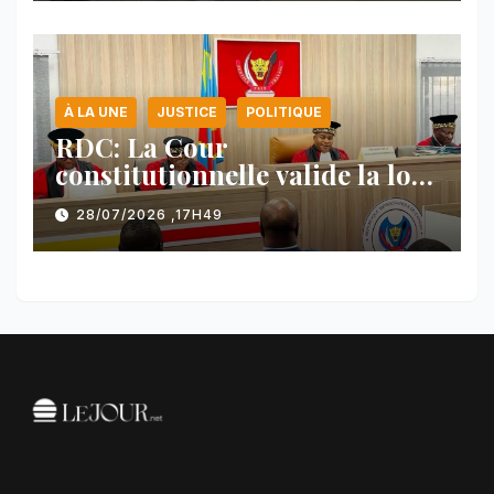
À LA UNE
JUSTICE
POLITIQUE
RDC: La Cour
constitutionnelle valide la loi
référendaire sous réserves de
28/07/2026 ,17H49
plusieurs dispositions