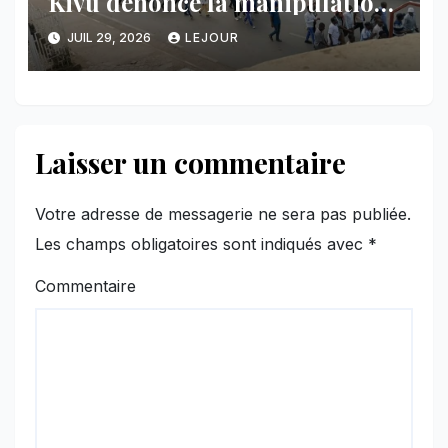
Kivu dénonce la manipulation
des manifestations par
JUIL 29, 2026
LEJOUR
l’AFC/M23
Laisser un commentaire
Votre adresse de messagerie ne sera pas publiée.
Les champs obligatoires sont indiqués avec
*
Commentaire