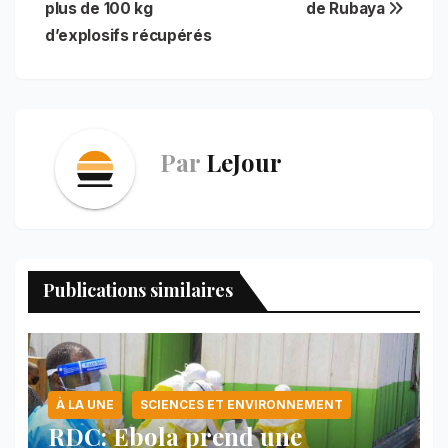
l’article
plus de 100 kg
de Rubaya
k
p
s
n
m
t
d’explosifs récupérés
Par
LeJour
Publications similaires
À LA UNE
SCIENCES ET ENVIRONNEMENT
RDC: Ebola prend une