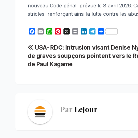
nouveau Code pénal, prévue le 8 avril 2026. Cel
strictes, renforçant ainsi la lutte contre les ab
F
E
W
P
X
P
L
T
S
a
m
h
i
r
i
e
h
c
a
a
n
i
n
l
a
Navigation
USA- RDC: Intrusion visant Denise N
e
i
t
t
n
k
e
r
de graves soupçons pointent vers le 
b
l
s
e
t
e
g
e
de
o
A
r
d
r
de Paul Kagame
o
p
e
I
a
l’article
k
p
s
n
m
t
Par
LeJour