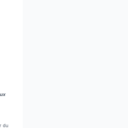
aux
ur du