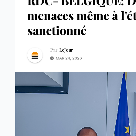
RDC- BELGIQUE: Dif
menaces même à l’é
sanctionné
Par
LeJour
MAR 24, 2026