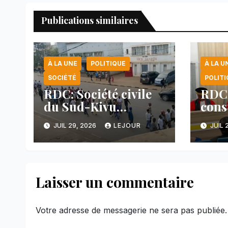
Publications similaires
À LA UNE
POLITIQUE
À LA U
SOCIÉTÉ
POLITI
RDC: Société civile
RDC:
du Sud-Kivu
cons
dénonce la
valid
JUIL 29, 2026
LEJOUR
JUIL 
manipulation des
réfé
manifestations par
rése
l’AFC/M23
plus
disp
Laisser un commentaire
Votre adresse de messagerie ne sera pas publiée.