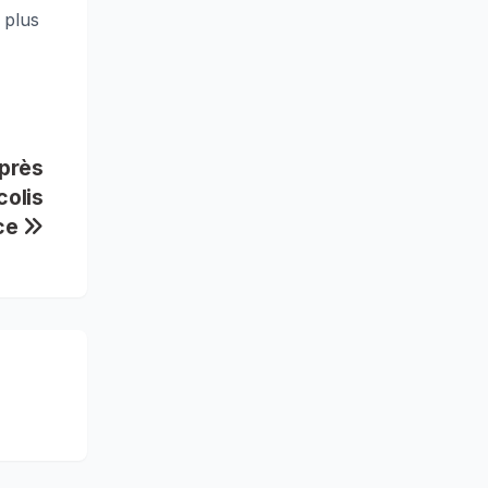
 plus
après
colis
ice