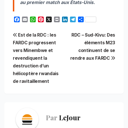
au premier match aux États-Unis.
F
E
W
P
X
P
L
T
S
a
m
h
i
r
i
e
h
c
a
a
n
i
n
l
a
Navigation
Est de la RDC : les
RDC – Sud-Kivu: Des
e
i
t
t
n
k
e
r
b
l
s
e
t
e
g
e
FARDC progressent
éléments M23
de
o
A
r
d
r
vers Minembwe et
continuent de se
o
p
e
I
a
l’article
revendiquent la
rendre aux FARDC
k
p
s
n
m
t
destruction d’un
hélicoptère rwandais
de ravitaillement
Par
LeJour