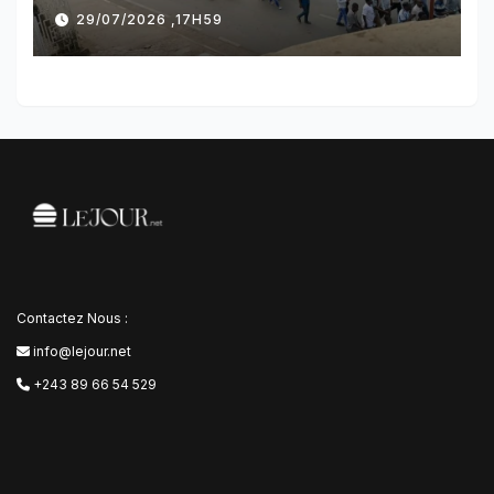
des manifestations par
29/07/2026 ,17H59
l’AFC/M23
Contactez Nous :
info@lejour.net
+243 89 66 54 529