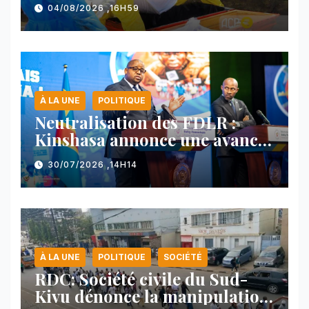
nord-est du pays
04/08/2026 ,16H59
À LA UNE
POLITIQUE
Neutralisation des FDLR :
Kinshasa annonce une avancée
majeure et maintient sa ligne
30/07/2026 ,14H14
face au Rwanda
À LA UNE
POLITIQUE
SOCIÉTÉ
RDC: Société civile du Sud-
Kivu dénonce la manipulation