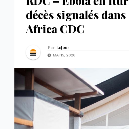
RDC – Ebola en Ituri
décès signalés dans 
Africa CDC
Par
LeJour
MAI 15, 2026