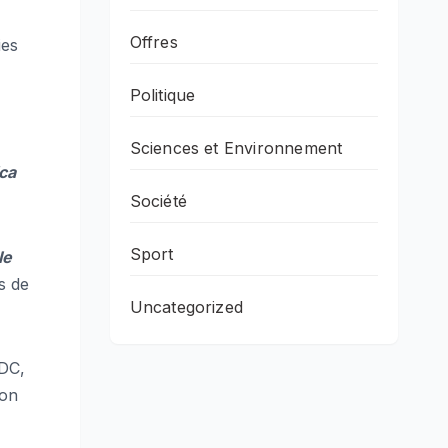
Offres
ies
Politique
Sciences et Environnement
ca
Société
Sport
le
s de
Uncategorized
RDC,
ion