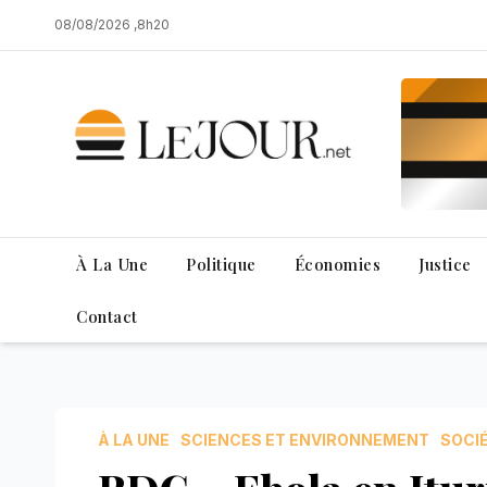
Skip
08/08/2026 ,8h20
to
content
À La Une
Politique
Économies
Justice
Contact
À LA UNE
SCIENCES ET ENVIRONNEMENT
SOCI