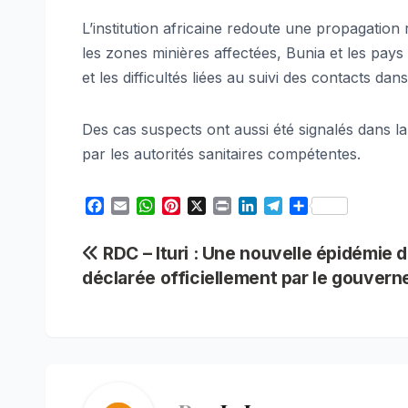
L’institution africaine redoute une propagatio
les zones minières affectées, Bunia et les pays 
et les difficultés liées au suivi des contacts da
Des cas suspects ont aussi été signalés dans la v
par les autorités sanitaires compétentes.
F
E
W
P
X
P
L
T
S
a
m
h
i
r
i
e
h
c
a
a
n
i
n
l
a
Navigation
RDC – Ituri : Une nouvelle épidémie d
e
i
t
t
n
k
e
r
déclarée officiellement par le gouver
b
l
s
e
t
e
g
e
de
o
A
r
d
r
o
p
e
I
a
l’article
k
p
s
n
m
t