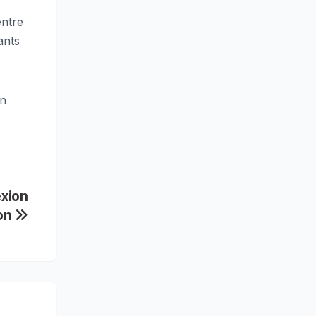
entre
ants
on
exion
ion