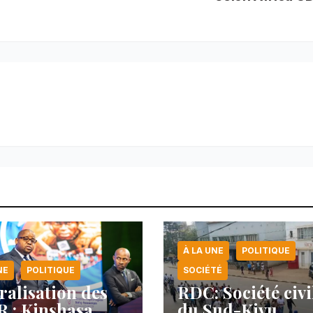
À LA UNE
POLITIQUE
NE
POLITIQUE
SOCIÉTÉ
ralisation des
RDC: Société civi
 : Kinshasa
du Sud-Kivu