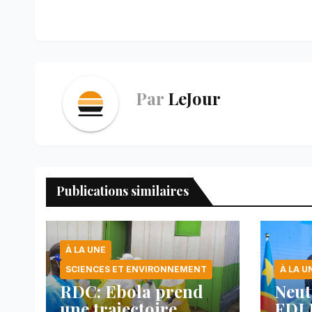
o
p
e
I
a
l’article
k
p
s
n
m
t
Par
LeJour
Publications similaires
À LA UNE
SCIENCES ET ENVIRONNEMENT
À LA U
RDC: Ebola prend
Neut
une trajectoire
FDLR