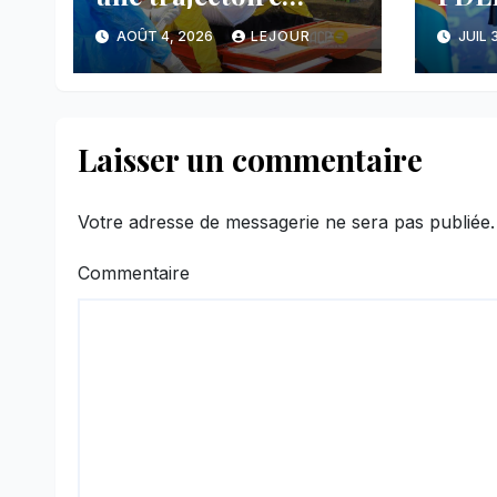
inquiétante dans le
anno
AOÛT 4, 2026
LEJOUR
JUIL 
nord-est du pays
avan
main
face
Laisser un commentaire
Votre adresse de messagerie ne sera pas publiée.
Commentaire