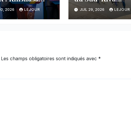
nce une
dénonce la
30, 2026
LEJOUR
JUIL 29, 2026
LEJOUR
cée majeure et
manipulation de
tient sa ligne
manifestations p
 au Rwanda
l’AFC/M23
Les champs obligatoires sont indiqués avec
*