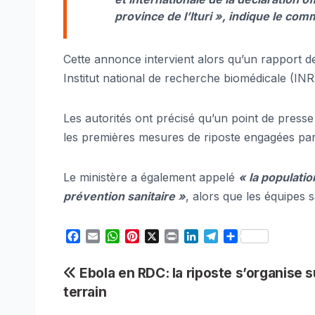
province de l’Ituri », indique le co
Cette annonce intervient alors qu’un rapport de 
Institut national de recherche biomédicale (INR
Les autorités ont précisé qu’un point de presse 
les premières mesures de riposte engagées pa
Le ministère a également appelé
« la populatio
prévention sanitaire »
, alors que les équipes 
F
E
W
P
X
P
L
T
S
a
m
h
i
r
i
e
h
c
a
a
n
i
n
l
a
Navigation
Ebola en RDC: la riposte s’organise s
e
i
t
t
n
k
e
r
terrain
b
l
s
e
t
e
g
e
de
o
A
r
d
r