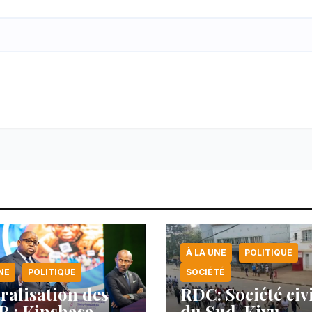
À LA UNE
POLITIQUE
NE
POLITIQUE
SOCIÉTÉ
ralisation des
RDC: Société civ
 : Kinshasa
du Sud-Kivu