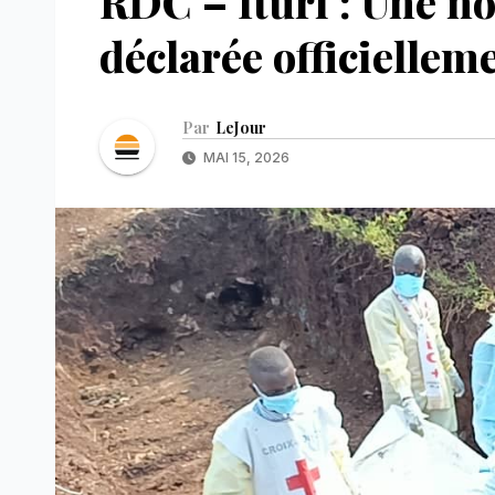
RDC – Ituri : Une n
déclarée officielle
Par
LeJour
MAI 15, 2026