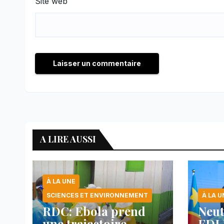
Site web
A LIRE AUSSI
À LA UNE
SCIENCES ET ENVIRONNEMENT
À LA U
RDC: Ebola prend
Neut
une trajectoire
FDLR