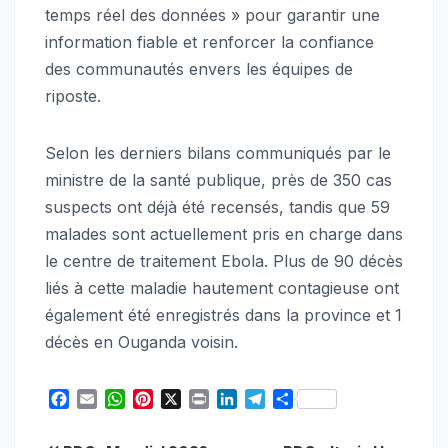
temps réel des données » pour garantir une
information fiable et renforcer la confiance
des communautés envers les équipes de
riposte.
Selon les derniers bilans communiqués par le
ministre de la santé publique, près de 350 cas
suspects ont déjà été recensés, tandis que 59
malades sont actuellement pris en charge dans
le centre de traitement Ebola. Plus de 90 décès
liés à cette maladie hautement contagieuse ont
également été enregistrés dans la province et 1
décès en Ouganda voisin.
F
E
W
P
X
P
L
T
S
a
m
h
i
r
i
e
h
c
a
a
n
i
n
l
a