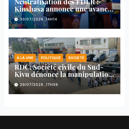
Neutralisation des FDLR :
Kinshasa annonce une avancée
majeure et maintient sa ligne
30/07/2026 ,14H14
face au Rwanda
À LA UNE
POLITIQUE
SOCIÉTÉ
RDC: Société civile du Sud-
Kivu dénonce la manipulation
des manifestations par
29/07/2026 ,17H59
l’AFC/M23