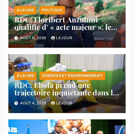
À LA UNE
POLITIQUE
RDC: Floribert Anzuluni
qualifie d’ « acte majeur », le
protocole de désarmement des
AOÛT 8, 2026
LEJOUR
FDLR
À LA UNE
SCIENCES ET ENVIRONNEMENT
RDC: Ebola prend une
trajectoire inquiétante dans le
nord-est du pays
AOÛT 4, 2026
LEJOUR