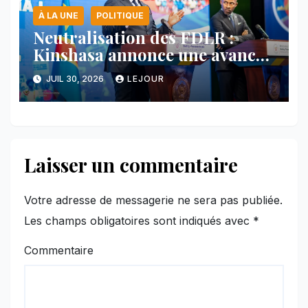
À LA UNE
POLITIQUE
Neutralisation des FDLR :
Kinshasa annonce une avancée
majeure et maintient sa ligne
JUIL 30, 2026
LEJOUR
face au Rwanda
Laisser un commentaire
Votre adresse de messagerie ne sera pas publiée.
Les champs obligatoires sont indiqués avec
*
Commentaire