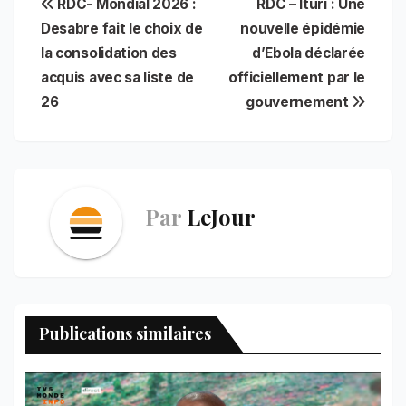
Navigation
RDC- Mondial 2026 :
RDC – Ituri : Une
e
i
t
t
n
k
e
r
b
l
s
e
t
e
g
e
Desabre fait le choix de
nouvelle épidémie
de
o
A
r
d
r
la consolidation des
d’Ebola déclarée
o
p
e
I
a
l’article
acquis avec sa liste de
officiellement par le
k
p
s
n
m
t
26
gouvernement
Par
LeJour
Publications similaires