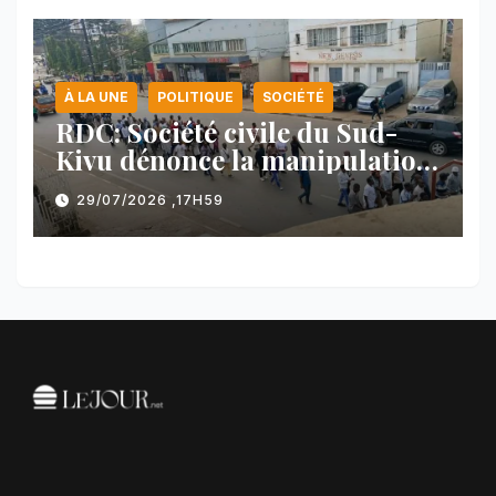
À LA UNE
POLITIQUE
SOCIÉTÉ
RDC: Société civile du Sud-
Kivu dénonce la manipulation
des manifestations par
29/07/2026 ,17H59
l’AFC/M23