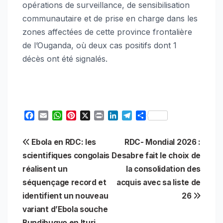
opérations de surveillance, de sensibilisation
communautaire et de prise en charge dans les
zones affectées de cette province frontalière
de l’Ouganda, où deux cas positifs dont 1
décès ont été signalés.
F
E
W
P
X
P
L
T
S
a
m
h
i
r
i
e
h
c
a
a
n
i
n
l
a
Navigation
Ebola en RDC: les
RDC- Mondial 2026 :
e
i
t
t
n
k
e
r
b
l
s
e
t
e
g
e
scientifiques congolais
Desabre fait le choix de
de
o
A
r
d
r
réalisent un
la consolidation des
o
p
e
I
a
l’article
séquençage record et
acquis avec sa liste de
k
p
s
n
m
t
identifient un nouveau
26
variant d’Ebola souche
Bundibugyo en Ituri