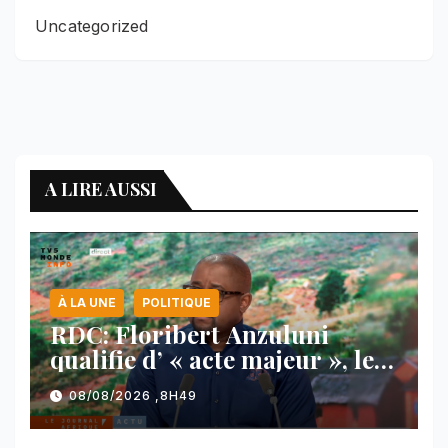
Uncategorized
A LIRE AUSSI
À LA UNE
POLITIQUE
RDC: Floribert Anzuluni
qualifie d’ « acte majeur », le
protocole de désarmement des
08/08/2026 ,8H49
FDLR