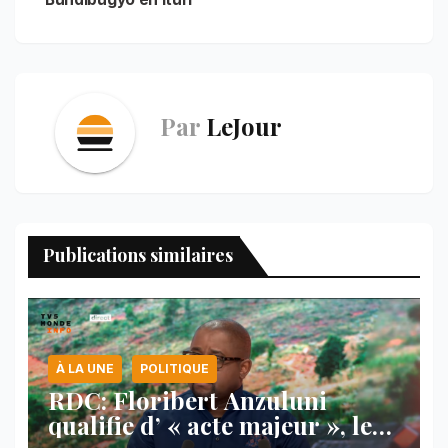
Par
LeJour
Publications similaires
À LA UNE
POLITIQUE
RDC: Floribert Anzuluni
qualifie d’ « acte majeur », le