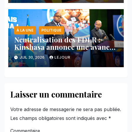
À LA UNE
POLITIQUE
Neutralisation des FDLR :
Kinshasa annonce une avancée
majeure et maintient sa ligne
JUIL 30, 2026
LEJOUR
face au Rwanda
Laisser un commentaire
Votre adresse de messagerie ne sera pas publiée.
Les champs obligatoires sont indiqués avec
*
Commentaire