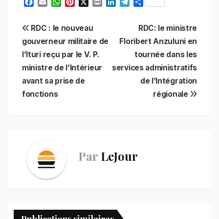
F
E
W
P
X
P
L
T
S
a
m
h
i
r
i
e
h
c
a
a
n
i
n
l
a
Navigation
RDC : le nouveau
RDC: le ministre
e
i
t
t
n
k
e
r
b
l
s
e
t
e
g
e
gouverneur militaire de
Floribert Anzuluni en
de
o
A
r
d
r
l’Ituri reçu par le V. P.
tournée dans les
o
p
e
I
a
l’article
ministre de l’Intérieur
services administratifs
k
p
s
n
m
t
avant sa prise de
de l’Intégration
fonctions
régionale
Par
LeJour
Publications similaires