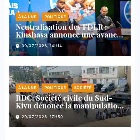
À LA UNE
POLITIQUE
Neutralisation des FDLR :
Kinshasa annonce une avancée
majeure et maintient sa ligne
30/07/2026 ,14H14
face au Rwanda
À LA UNE
POLITIQUE
SOCIÉTÉ
RDC: Société civile du Sud-
Kivu dénonce la manipulation
des manifestations par
29/07/2026 ,17H59
l’AFC/M23