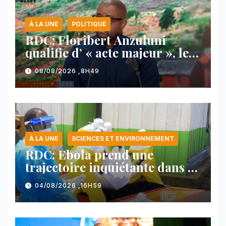
À LA UNE
POLITIQUE
RDC: Floribert Anzuluni
qualifie d’ « acte majeur », le
protocole de désarmement des
08/08/2026 ,8H49
FDLR
À LA UNE
SCIENCES ET ENVIRONNEMENT
RDC: Ebola prend une
trajectoire inquiétante dans le
nord-est du pays
04/08/2026 ,16H59