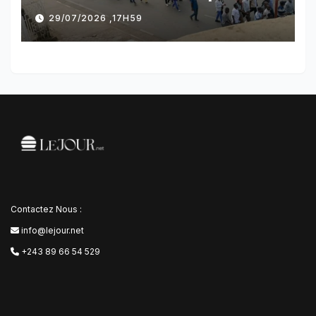
des manifestations par
29/07/2026 ,17H59
l’AFC/M23
Contactez Nous :
info@lejour.net
+243 89 66 54 529