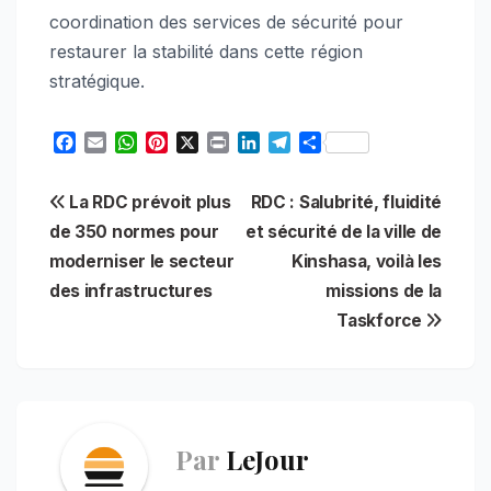
coordination des services de sécurité pour
restaurer la stabilité dans cette région
stratégique.
F
E
W
P
X
P
L
T
S
a
m
h
i
r
i
e
h
c
a
a
n
i
n
l
a
Navigation
La RDC prévoit plus
RDC : Salubrité, fluidité
e
i
t
t
n
k
e
r
b
l
s
e
t
e
g
e
de 350 normes pour
et sécurité de la ville de
de
o
A
r
d
r
moderniser le secteur
Kinshasa, voilà les
o
p
e
I
a
l’article
des infrastructures
missions de la
k
p
s
n
m
t
Taskforce
Par
LeJour