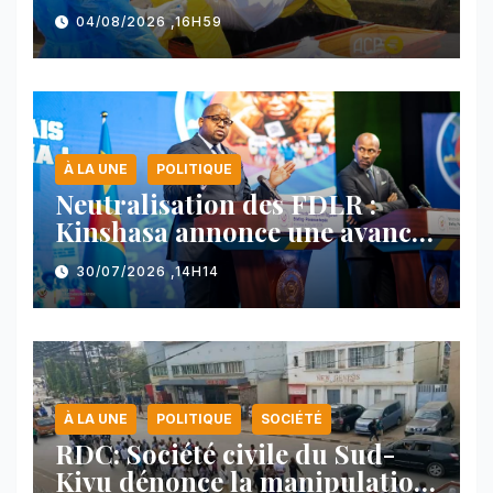
nord-est du pays
04/08/2026 ,16H59
À LA UNE
POLITIQUE
Neutralisation des FDLR :
Kinshasa annonce une avancée
majeure et maintient sa ligne
30/07/2026 ,14H14
face au Rwanda
À LA UNE
POLITIQUE
SOCIÉTÉ
RDC: Société civile du Sud-
Kivu dénonce la manipulation