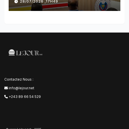
28/07/2026 ,17H49
plusieurs dispositions
Contactez Nous :
info@lejour.net
+243 89 66 54 529