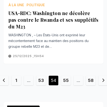
À LA UNE
POLITIQUE
USA-RDC: Washington ne décolère
pas contre le Rwanda et ses supplétifs
du M23
WASHINGTON , – Les États-Unis ont exprimé leur
mécontentement face au maintien des positions du
groupe rebelle M23 et de…
25/12/2025 ,15H54
Navigation
1
…
53
54
55
…
58
des
articles