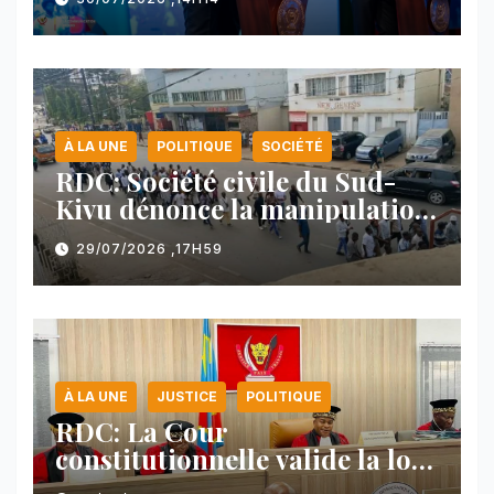
face au Rwanda
À LA UNE
POLITIQUE
SOCIÉTÉ
RDC: Société civile du Sud-
Kivu dénonce la manipulation
des manifestations par
29/07/2026 ,17H59
l’AFC/M23
À LA UNE
JUSTICE
POLITIQUE
RDC: La Cour
constitutionnelle valide la loi
référendaire sous réserves de