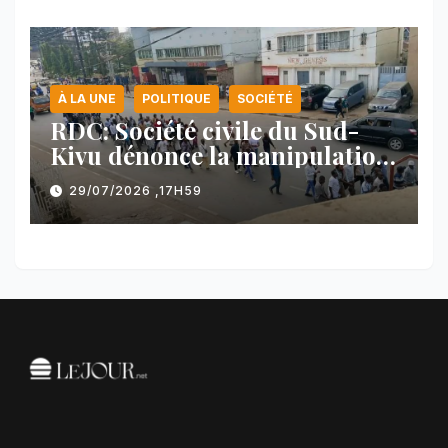
À LA UNE
POLITIQUE
SOCIÉTÉ
RDC: Société civile du Sud-
Kivu dénonce la manipulation
des manifestations par
29/07/2026 ,17H59
l’AFC/M23