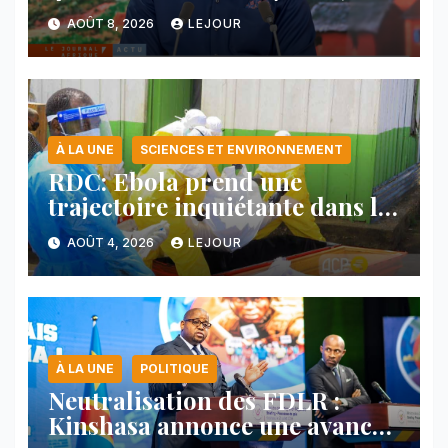
protocole de désarmement des
AOÛT 8, 2026
LEJOUR
FDLR
À LA UNE
SCIENCES ET ENVIRONNEMENT
RDC: Ebola prend une
trajectoire inquiétante dans le
nord-est du pays
AOÛT 4, 2026
LEJOUR
À LA UNE
POLITIQUE
Neutralisation des FDLR :
Kinshasa annonce une avancée