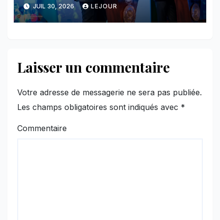
majeure et maintient sa ligne
JUIL 30, 2026
LEJOUR
face au Rwanda
Laisser un commentaire
Votre adresse de messagerie ne sera pas publiée.
Les champs obligatoires sont indiqués avec
*
Commentaire