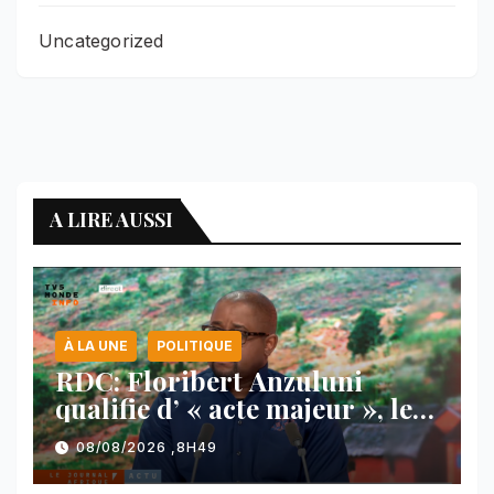
Uncategorized
A LIRE AUSSI
À LA UNE
POLITIQUE
RDC: Floribert Anzuluni
qualifie d’ « acte majeur », le
protocole de désarmement des
08/08/2026 ,8H49
FDLR