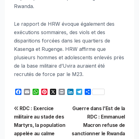
Rwanda.
Le rapport de HRW évoque également des
exécutions sommaires, des viols et des
disparitions forcées dans les quartiers de
Kasenga et Rugenge. HRW affirme que
plusieurs hommes et adolescents enlevés près
de la base militaire d’Uvira auraient été
recrutés de force par le M23.
F
E
W
P
X
P
L
T
S
a
m
h
i
r
i
e
h
c
a
a
n
i
n
l
a
Navigation
RDC : Exercice
Guerre dans l’Est de la
e
i
t
t
n
k
e
r
b
l
s
e
t
e
g
e
militaire au stade des
RDC : Emmanuel
de
o
A
r
d
r
Martyrs, la population
Macron refuse de
o
p
e
I
a
l’article
appelée au calme
sanctionner le Rwanda
k
p
s
n
m